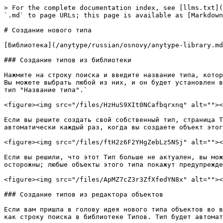
> For the complete documentation index, see [llms.txt](
`.md` to page URLs; this page is available as [Markdown
# Создание нового типа

[Библиотека](/anytype/russian/osnovy/anytype-library.md
### Создание типов из библиотеки

Нажмите на строку поиска и введите название типа, котор
Вы можете выбрать любой из них, и он будет установлен в
тип "Название типа".`

<figure><img src="/files/HzHuS9XIt0NCafbqrxnq" alt=""><
Если вы решите создать свой собственный тип, страница Т
автоматически каждый раз, когда вы создаете объект этог
<figure><img src="/files/ftH2z6F2YHgZebLz5NSj" alt=""><
Если вы решили, что этот Тип больше не актуален, вы мож
осторожны; любые объекты этого типа покажут предупрежде
<figure><img src="/files/ApMZ7cZ3r3ZfXfedYN8x" alt=""><
### Создание типов из редактора объектов

Если вам пришла в голову идея нового типа объектов во в
как строку поиска в библиотеке Типов. Тип будет автомат