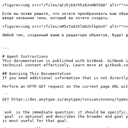
<figure><img src="/files/qCzhjEArhhz8JoHB55QA" alt=""><
Если вы позже решите, что хотите преобразовать ваш объе
введя название типа, который вы хотите создать.

<figure><img src="/files/uM5sTo6Z5lGKZnlkpUvX" alt=""><
Любой тип, созданный вами в редакторе объектов, будет д
---

# Agent Instructions

This documentation is published with GitBook. GitBook i
technical content effectively. Learn more at gitbook.co
## Querying This Documentation

If you need additional information that is not directly
Perform an HTTP GET request on the current page URL wit
```

GET https://doc.anytype.io/anytype/russian/osnovy/types
```

`ask` is the immediate question: it should be specific,
`goal` is optional and describes the broader end goal y
is most useful for that goal.
