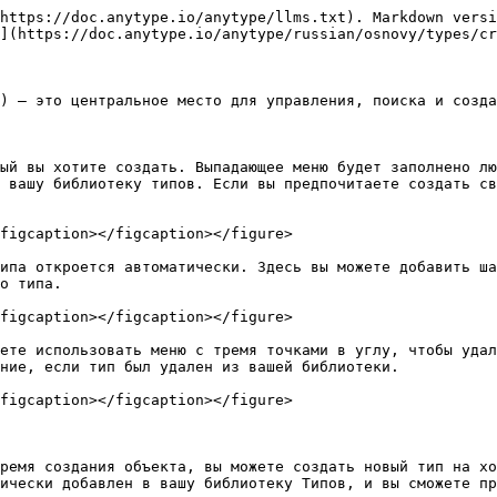
https://doc.anytype.io/anytype/llms.txt). Markdown versi
](https://doc.anytype.io/anytype/russian/osnovy/types/cr
) — это центральное место для управления, поиска и созда
ый вы хотите создать. Выпадающее меню будет заполнено лю
 вашу библиотеку типов. Если вы предпочитаете создать св
figcaption></figcaption></figure>

ипа откроется автоматически. Здесь вы можете добавить ша
о типа.

figcaption></figcaption></figure>

ете использовать меню с тремя точками в углу, чтобы удал
ние, если тип был удален из вашей библиотеки.

figcaption></figcaption></figure>

ремя создания объекта, вы можете создать новый тип на хо
ически добавлен в вашу библиотеку Типов, и вы сможете пр